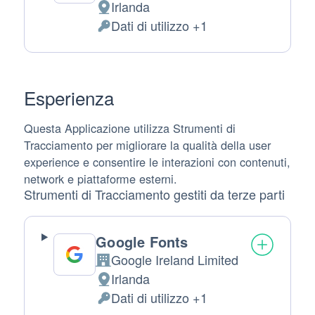
Irlanda
Luogo
Dati di utilizzo +1
del
Dati
trattamento:
Personali
trattati:
Esperienza
Questa Applicazione utilizza Strumenti di
Tracciamento per migliorare la qualità della user
experience e consentire le interazioni con contenuti,
network e piattaforme esterni.
Strumenti di Tracciamento gestiti da terze parti
Google Fonts
Google Ireland Limited
Azienda:
Irlanda
Luogo
Dati di utilizzo +1
del
Dati