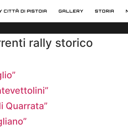
 CITTÀ DI PISTOIA
GALLERY
STORIA
enti rally storico
lio”
tevettolini”
di Quarrata”
gliano”