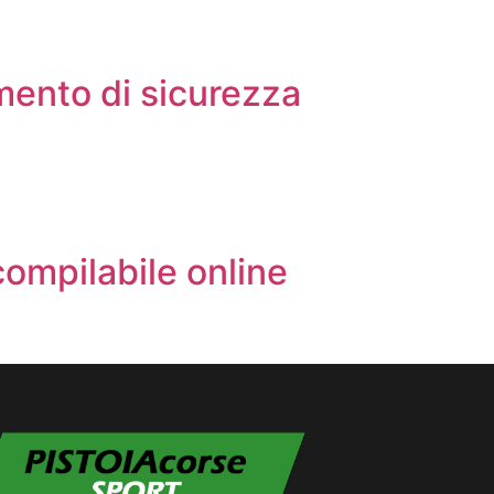
”
mento di sicurezza
ompilabile online