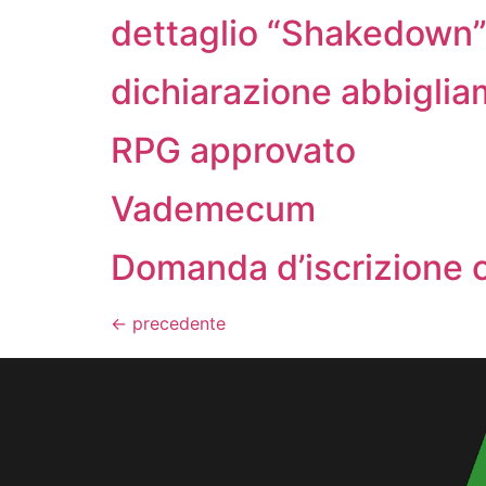
dettaglio “Shakedown
dichiarazione abbiglia
RPG approvato
Vademecum
Domanda d’iscrizione c
←
precedente