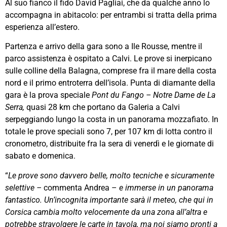
Al suo fianco il fido David Pagliai, che da qualche anno lo
accompagna in abitacolo: per entrambi si tratta della prima
esperienza all’estero.
Partenza e arrivo della gara sono a Ile Rousse, mentre il
parco assistenza è ospitato a Calvi. Le prove si inerpicano
sulle colline della Balagna, comprese fra il mare della costa
nord e il primo entroterra dell’isola. Punta di diamante della
gara è la prova speciale
Pont du Fango – Notre Dame de La
Serra,
quasi 28 km che portano da Galeria a Calvi
serpeggiando lungo la costa in un panorama mozzafiato. In
totale le prove speciali sono 7, per 107 km di lotta contro il
cronometro, distribuite fra la sera di venerdì e le giornate di
sabato e domenica.
“
Le prove sono davvero belle, molto tecniche e sicuramente
selettive –
commenta Andrea –
e immerse in un panorama
fantastico. Un’incognita importante sarà il meteo, che qui in
Corsica cambia molto velocemente da una zona all’altra e
potrebbe stravolgere le carte in tavola, ma noi siamo pronti a